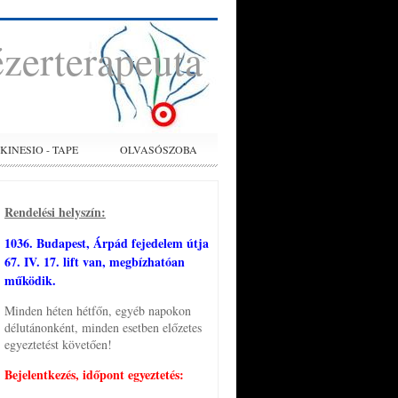
ézerterapeuta
KINESIO - TAPE
OLVASÓSZOBA
Rendelési helyszín:
1036. Budapest, Árpád fejedelem útja
67. IV. 17. lift van, megbízhatóan
működik.
Minden héten hétfőn, egyéb napokon
délutánonként, minden esetben előzetes
egyeztetést követően!
Bejelentkezés, időpont egyeztetés: