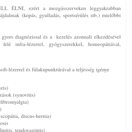
ÉLNI, ezért a mozgásszerveken leggyakrabban
ájdalmak (kopás, gyulladás, sportsérülés stb.) mielőbbi
gyors diagnózissal és a
kezelés azonnali elkezdésével
felé infra-lézerrel, gyógyszerekkel, homeopátiával,
oft-lézerrel és fülakupunktúrával a teljesség igénye
zis)
ozások (synovitis)
fibromyalgia)
)
scopátia, discus-hernia)
osis
initis, tendovagintis)