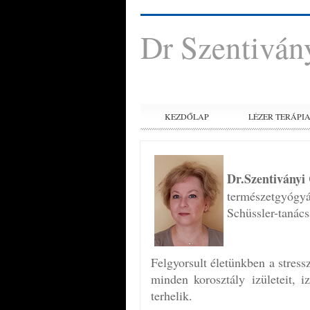
Dr Szentivány
KEZDŐLAP
LÉZER TERÁPI
Dr.Szentiványi 
természetgyógyás
Schüssler-tanác
Felgyorsult életünkben a stres
minden korosztály izületeit, 
terhelik.